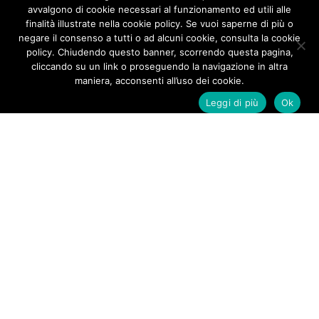
avvalgono di cookie necessari al funzionamento ed utili alle
finalità illustrate nella cookie policy. Se vuoi saperne di più o
negare il consenso a tutti o ad alcuni cookie, consulta la cookie
SASA MENDONE
policy. Chiudendo questo banner, scorrendo questa pagina,
cliccando su un link o proseguendo la navigazione in altra
maniera, acconsenti all’uso dei cookie.
Leggi di più
Ok
About me
SASA MENDONE
Sasa Mendone began his DJ career during the
mid-nineties, when the first house music parties
began in Naples, Italy. His brother a popular local
DJ, helped him to expand his musical knowledge.
From an early age he was fascinated by music
that comprised of soft bass, genuine melodies
mixed with an abundance of warm and vibrant
voices.