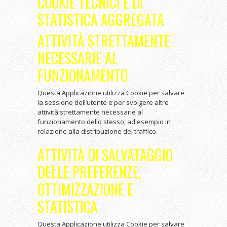
COOKIE TECNICI E DI
STATISTICA AGGREGATA
ATTIVITÀ STRETTAMENTE
NECESSARIE AL
FUNZIONAMENTO
Questa Applicazione utilizza Cookie per salvare
la sessione dell’utente e per svolgere altre
attività strettamente necessarie al
funzionamento dello stesso, ad esempio in
relazione alla distribuzione del traffico.
ATTIVITÀ DI SALVATAGGIO
DELLE PREFERENZE,
OTTIMIZZAZIONE E
STATISTICA
Questa Applicazione utilizza Cookie per salvare