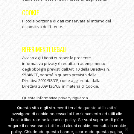
COOKIE
Piccola porzione di dati conservata all’interno del
dispositivo dell’Utente.
RIFERIMENTI LEGALI
Avviso agli Utenti europei: la presente
informativa privacy è redatta in adempimento
degli obblighi previsti dall’Art. 10 della Direttiva n.
95/46/CE, nonché a quanto previsto dalla
Direttiva 2002/58/CE, come aggiornata dalla
Direttiva 2009/136/CE, in materia di Cookie.
Questa informativa privacy riguarda
esclusivamente questa Applicazione.
Questo sito o gli strumenti terzi da questo utilizzati si
avvalgono di cookie necessari al funzionamento ed utili alle
finalità illustrate nella cookie policy. Se vuoi saperne di più o
negare il consenso a tutti o ad alcuni cookie, consulta la cookie
policy. Chiudendo questo banner, scorrendo questa pagina,