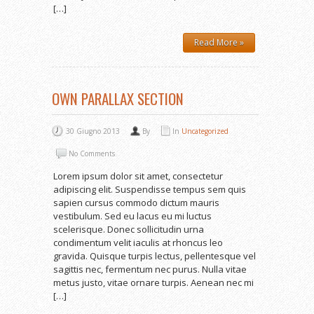
[…]
Read More »
OWN PARALLAX SECTION
30 Giugno 2013
By
In
Uncategorized
No Comments
Lorem ipsum dolor sit amet, consectetur
adipiscing elit. Suspendisse tempus sem quis
sapien cursus commodo dictum mauris
vestibulum. Sed eu lacus eu mi luctus
scelerisque. Donec sollicitudin urna
condimentum velit iaculis at rhoncus leo
gravida. Quisque turpis lectus, pellentesque vel
sagittis nec, fermentum nec purus. Nulla vitae
metus justo, vitae ornare turpis. Aenean nec mi
[…]