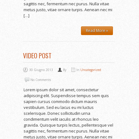
sagittis nec, fermentum nec purus. Nulla vitae
metus justo, vitae ornare turpis. Aenean nec mi
[…]
Read More »
VIDEO POST
30 Giugno 2013
By
In
Uncategorized
No Comments
Lorem ipsum dolor sit amet, consectetur
adipiscing elit. Suspendisse tempus sem quis
sapien cursus commodo dictum mauris
vestibulum. Sed eu lacus eu mi luctus
scelerisque. Donec sollicitudin urna
condimentum velit iaculis at rhoncus leo
gravida. Quisque turpis lectus, pellentesque vel
sagittis nec, fermentum nec purus. Nulla vitae
metus justo, vitae ornare turpis. Aenean nec mi