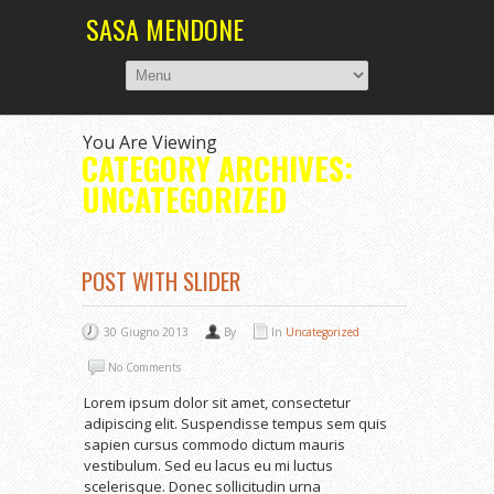
SASA MENDONE
You Are Viewing
CATEGORY ARCHIVES:
UNCATEGORIZED
POST WITH SLIDER
30 Giugno 2013
By
In
Uncategorized
No Comments
Lorem ipsum dolor sit amet, consectetur
adipiscing elit. Suspendisse tempus sem quis
sapien cursus commodo dictum mauris
vestibulum. Sed eu lacus eu mi luctus
scelerisque. Donec sollicitudin urna