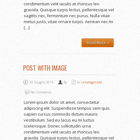
condimentum velit iaculis at rhoncus leo
gravida. Quisque turpis lectus, pellentesque vel
sagittis nec, fermentum nec purus. Nulla vitae
metus justo, vitae ornare turpis. Aenean nec mi
[…]
Read More »
POST WITH IMAGE
30 Giugno 2013
By
In
Uncategorized
No Comments
Lorem ipsum dolor sit amet, consectetur
adipiscing elit. Suspendisse tempus sem quis
sapien cursus commodo dictum mauris
vestibulum. Sed eu lacus eu mi luctus
scelerisque. Donec sollicitudin urna
condimentum velit iaculis at rhoncus leo
gravida. Quisque turpis lectus, pellentesque vel